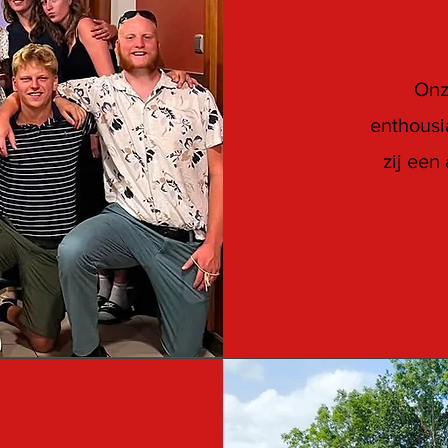
Onz
enthousi
zij een