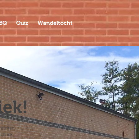
BQ
Quiz
Wandeltocht
iek!
viteiten
chriek.