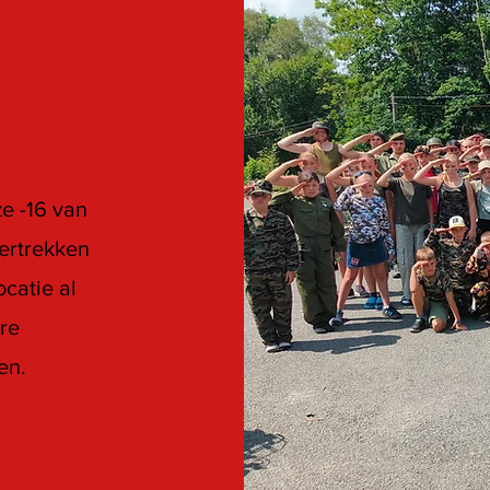
e -16 van
vertrekken
ocatie al
re
en.