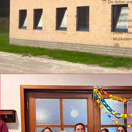
De leden wor
- Snorkels
- Bengels:
- Jeejeekes
- Kadeekes
- Dolle Tri
- Musketier
- +16: jon
20u tot 2