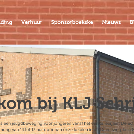
iding
Verhuur
Sponsorboekske
Nieuws
B
om bij KLJ Schr
is een jeugdbeweging voor jongeren vanaf het eerste leerjaar. De acti
ndag van 14 tot 17 uur door aan onze lokalen in de Ommeweg 1a in S