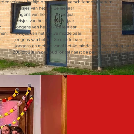
den volgens leeftijd opgedeeld in verschillende groepen:
: meisjes van het 1e - 3e leerjaar
 jongens van het 1e - 3e leerjaar
: meisjes van het 4e - 6e leerjaar
: jongens van het 4e - 6e leerjaar
enen: meisjes van het 1e - 3e middelbaar
s: jongens van het 1e - 3e middelbaar
gens en meisjes vanaf het 4e middelbaar (activiteit op v
3u in ons oud lokaal naast de parochiezaal in Schriek