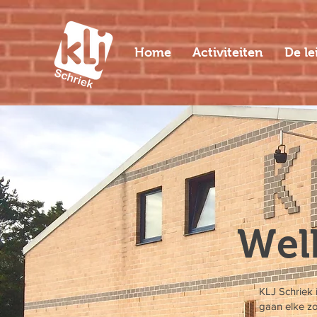
Home
Activiteiten
De le
Welk
KLJ Schriek 
gaan elke zo